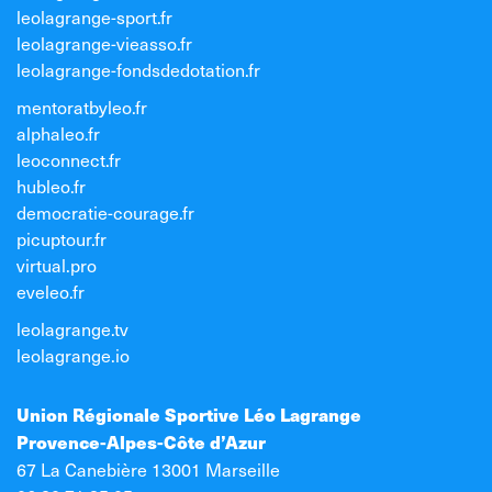
leolagrange-sport.fr
leolagrange-vieasso.fr
leolagrange-fondsdedotation.fr
mentoratbyleo.fr
alphaleo.fr
leoconnect.fr
hubleo.fr
democratie-courage.fr
picuptour.fr
virtual.pro
eveleo.fr
leolagrange.tv
leolagrange.io
Union Régionale Sportive Léo Lagrange
Provence-Alpes-Côte d’Azur
67 La Canebière 13001 Marseille