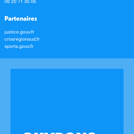
06 20 71 35 05
Partenaires
justice.gouv.fr
crosregionsud.fr
sports.gouv.fr