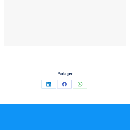
Partager
Partager
Partager
Partager
sur
sur
sur
LinkedIn
Facebook
WhatsApp