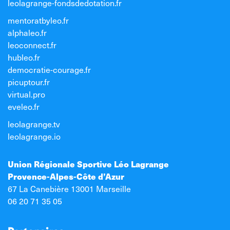
leolagrange-fondsdedotation.fr
mentoratbyleo.fr
alphaleo.fr
leoconnect.fr
hubleo.fr
democratie-courage.fr
picuptour.fr
virtual.pro
eveleo.fr
leolagrange.tv
leolagrange.io
Union Régionale Sportive Léo Lagrange
Provence-Alpes-Côte d’Azur
67 La Canebière 13001 Marseille
06 20 71 35 05