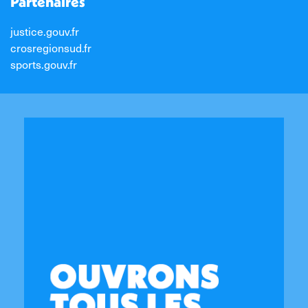
Partenaires
justice.gouv.fr
crosregionsud.fr
sports.gouv.fr