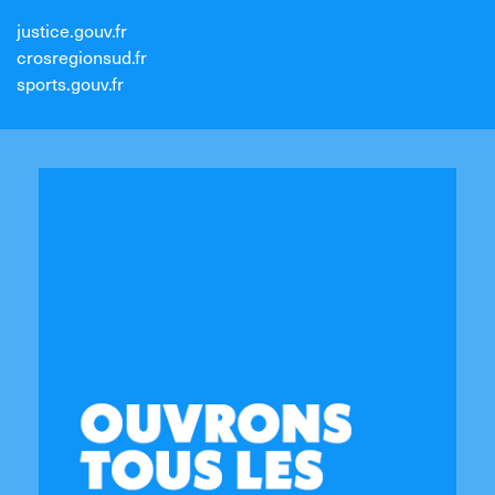
justice.gouv.fr
crosregionsud.fr
sports.gouv.fr