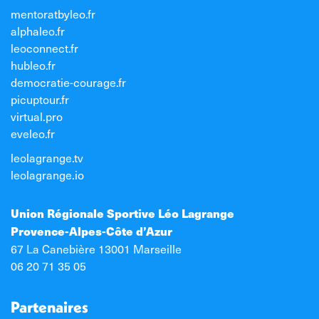
mentoratbyleo.fr
alphaleo.fr
leoconnect.fr
hubleo.fr
democratie-courage.fr
picuptour.fr
virtual.pro
eveleo.fr
leolagrange.tv
leolagrange.io
Union Régionale Sportive Léo Lagrange
Provence-Alpes-Côte d’Azur
67 La Canebière 13001 Marseille
06 20 71 35 05
Partenaires