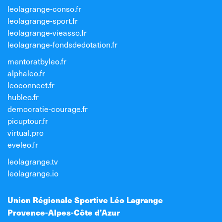
leolagrange-conso.fr
leolagrange-sport.fr
leolagrange-vieasso.fr
leolagrange-fondsdedotation.fr
mentoratbyleo.fr
alphaleo.fr
leoconnect.fr
hubleo.fr
democratie-courage.fr
picuptour.fr
virtual.pro
eveleo.fr
leolagrange.tv
leolagrange.io
Union Régionale Sportive Léo Lagrange
Provence-Alpes-Côte d’Azur