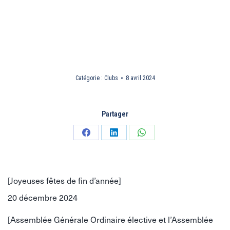
Catégorie :
Clubs
8 avril 2024
Partager
Partager
Partager
Partager
sur
sur
sur
Facebook
LinkedIn
WhatsApp
[Joyeuses fêtes de fin d’année]
20 décembre 2024
[Assemblée Générale Ordinaire élective et l’Assemblée