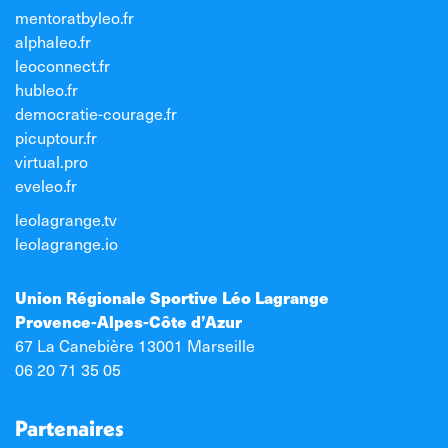
mentoratbyleo.fr
alphaleo.fr
leoconnect.fr
hubleo.fr
democratie-courage.fr
picuptour.fr
virtual.pro
eveleo.fr
leolagrange.tv
leolagrange.io
Union Régionale Sportive Léo Lagrange
Provence-Alpes-Côte d’Azur
67 La Canebière 13001 Marseille
06 20 71 35 05
Partenaires