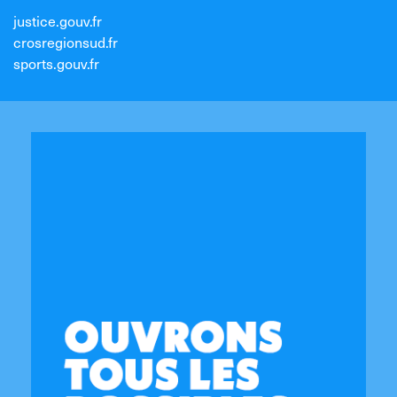
justice.gouv.fr
crosregionsud.fr
sports.gouv.fr