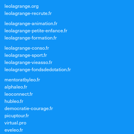
leolagrange.org
leolagrange-recrute.fr
leolagrange-animation.fr
leolagrange-petite-enfance.fr
leolagrange-formation.fr
leolagrange-conso.fr
leolagrange-sport.fr
leolagrange-vieasso.fr
leolagrange-fondsdedotation.fr
mentoratbyleo.fr
alphaleo.fr
leoconnect.fr
hubleo.fr
democratie-courage.fr
picuptour.fr
virtual.pro
eveleo.fr