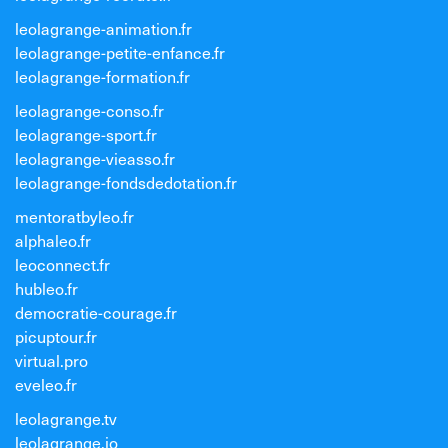
leolagrange-animation.fr
leolagrange-petite-enfance.fr
leolagrange-formation.fr
leolagrange-conso.fr
leolagrange-sport.fr
leolagrange-vieasso.fr
leolagrange-fondsdedotation.fr
mentoratbyleo.fr
alphaleo.fr
leoconnect.fr
hubleo.fr
democratie-courage.fr
picuptour.fr
virtual.pro
eveleo.fr
leolagrange.tv
leolagrange.io