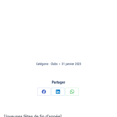
Catégorie :
Clubs
31 janvier 2023
Partager
Partager
Partager
Partager
sur
sur
sur
Facebook
LinkedIn
WhatsApp
[Joyeuses fêtes de fin d’année]