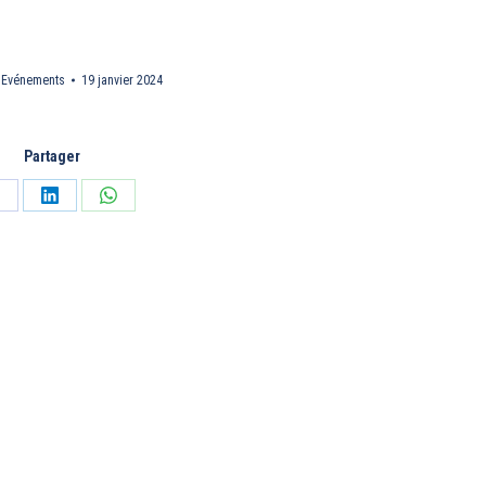
:
Evénements
19 janvier 2024
Partager
artager
Partager
Partager
ur
sur
sur
acebook
LinkedIn
WhatsApp