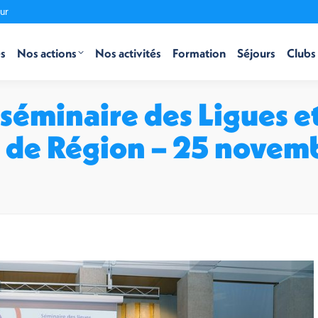
ur
és
Nos actions
Nos activités
Formation
Séjours
Clubs 
séminaire des Ligues e
l de Région – 25 novem