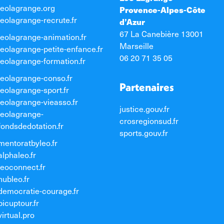
leolagrange.org
Provence-Alpes-Côte
leolagrange-recrute.fr
d’Azur
67 La Canebière 13001
leolagrange-animation.fr
Marseille
leolagrange-petite-enfance.fr
06 20 71 35 05
leolagrange-formation.fr
leolagrange-conso.fr
Partenaires
leolagrange-sport.fr
leolagrange-vieasso.fr
justice.gouv.fr
leolagrange-
crosregionsud.fr
fondsdedotation.fr
sports.gouv.fr
mentoratbyleo.fr
alphaleo.fr
leoconnect.fr
hubleo.fr
democratie-courage.fr
picuptour.fr
virtual.pro