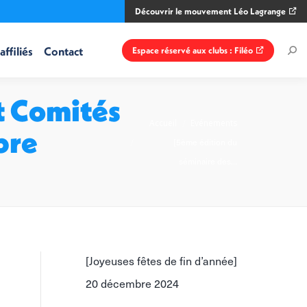
Découvrir le mouvement Léo Lagrange
affiliés
Contact
Espace réservé aux clubs : Filéo
Rec
:
t Comités
Vous êtes ici :
Accueil
Evénements
bre
[5ème édition du
séminaire des…
[Joyeuses fêtes de fin d’année]
20 décembre 2024