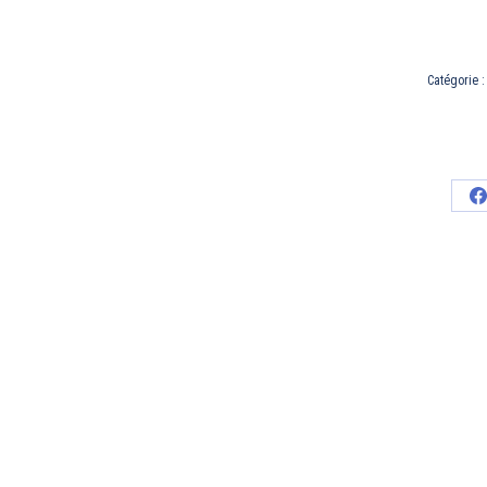
Catégorie 
P
s
F